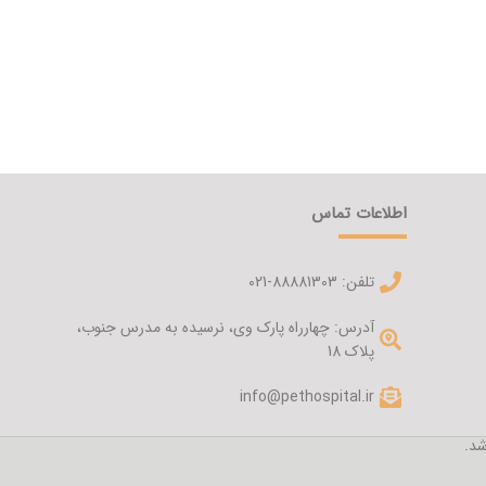
اطلاعات تماس
تلفن: 88881303-021
آدرس: چهارراه پارک وی، نرسیده به مدرس جنوب،
پلاک 18
info@pethospital.ir
شد.